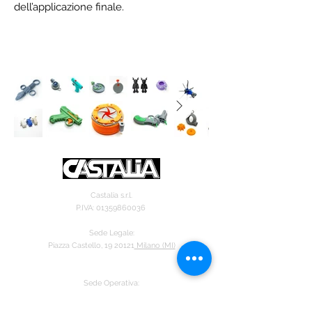
dell’applicazione finale.
Castalia s.r.l.
P.IVA:
01359860036
Sede Legale:
Piazza Castello, 19 20121
Milano (MI)
Sede Operativa:
Via XX Settembre, 39 26900
Lodi (LO
)