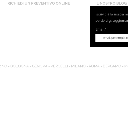
RICHIEDI UN PREVENTIVO ONLINE
IL NOSTRO BLOG
Iscriviti alla nostra 
perderti gli aggiorna
Email
RINO
-
BOLOGNA
-
GENOVA
-
VERCELLI
-
MILANO
-
ROMA
-
BERGAMO
-
M