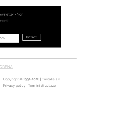
newsletter • Non
menti!
Iscriviti
ODENA
Copyright © 1991-2026 | Castalia s.r.l
Privacy policy | Termini di utilizzo