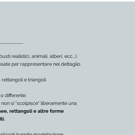
sti realistici, animali, alberi, ecc...),
sate per rappresentare nel dettaglio
ettangoli e triangoli.
o differente.
3D non si "scolpisce" liberamente una
ee, rettangoli e altre forme
iti.
alizzati tramite
modellazione