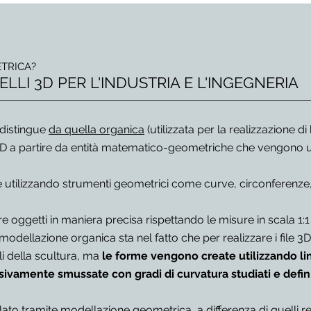
TRICA?
LI 3D PER L'INDUSTRIA E L'INGEGNERIA
 distingue
da quella organica
(utilizzata per la realizzazione di bu
 3D a partire da entità matematico-geometriche che vengono u
 utilizzando strumenti geometrici come curve, circonferenze, r
re oggetti in maniera precisa
rispettando le misure in scala 1:1 
a modellazione organica sta nel fatto che per realizzare i file 
li della scultura, ma
le forme vengono create utilizzando lin
amente smussate con gradi di curvatura studiati e defin
ato tramite modellazione geometrica, a differenza di quelli re