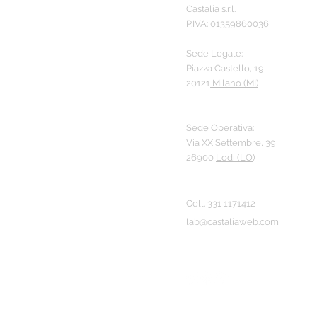
Castalia s.r.l.
P.IVA: 01359860036
Sede Legale:
Piazza Castello, 19
20121
Milano (MI)
Sede Operativa:
Via XX Settembre, 39
26900
Lodi (LO
)
Cell.
331 11714
12
lab@castaliaweb.com