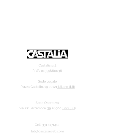
Castalia s.r.l.
P.IVA:
01359860036
Sede Legale:
Piazza Castello, 19 20121
Milano (MI)
Sede Operativa:
Via XX Settembre, 39 26900
Lodi (LO
)
Cell.
331 11714
12
lab@castaliaweb.com