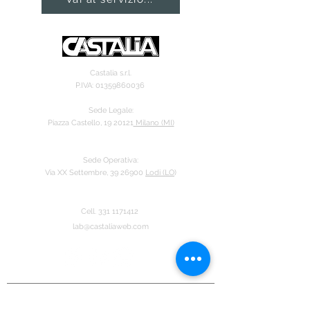
Castalia s.r.l.
P.IVA:
01359860036
Sede Legale:
Piazza Castello, 19 20121
Milano (MI)
Sede Operativa:
Via XX Settembre, 39 26900
Lodi (LO
)
Cell.
331 11714
12
lab@castaliaweb.com
RICHIEDI UN PREVENTIVO ONLINE