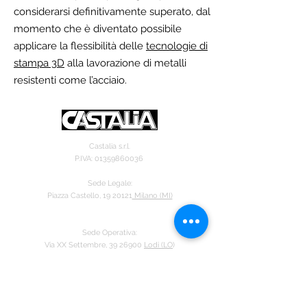
considerarsi definitivamente superato, dal
momento che è diventato possibile
applicare la flessibilità delle
tecnologie di
stampa 3D
alla lavorazione di
metalli
resistenti come l’acciaio.
Castalia s.r.l.
P.IVA:
01359860036
Sede Legale:
Piazza Castello, 19 20121
Milano (MI)
Sede Operativa:
Via XX Settembre, 39 26900
Lodi (LO
)
Cell.
331 11714
12
lab@castaliaweb.com