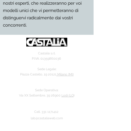
nostri esperti, che realizzeranno per voi
modelli unici che vi permetteranno di
distinguervi radicalmente dai vostri
concorrenti.
Castalia s.r.l.
P.IVA:
01359860036
Sede Legale:
Piazza Castello, 19 20121
Milano (MI)
Sede Operativa:
Via XX Settembre, 39 26900
Lodi (LO
)
Cell.
331 11714
12
lab@castaliaweb.com