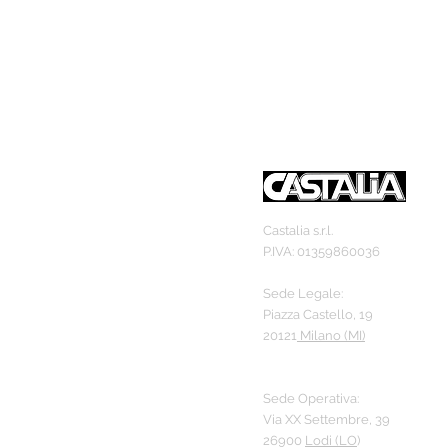
Castalia s.r.l.
P.IVA: 01359860036
Sede Legale:
Piazza Castello, 19
20121
Milano (MI)
Sede Operativa:
Via XX Settembre, 39
26900
Lodi (LO
)