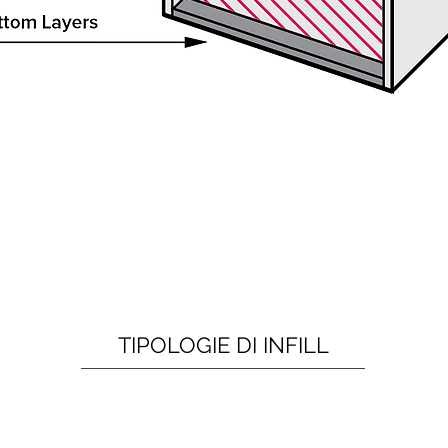
TIPOLOGIE DI INFILL
gie, la scelta di una trama rispetto a un'altra dipende dal tipo d