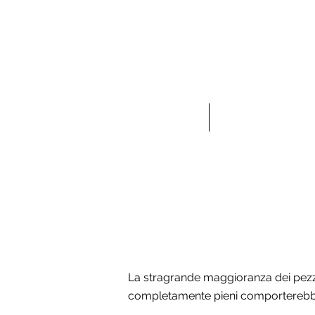
STAMPA 3D
MODELLAZIONE 3D
La stragrande maggioranza dei pezz
completamente pieni comporterebbe i