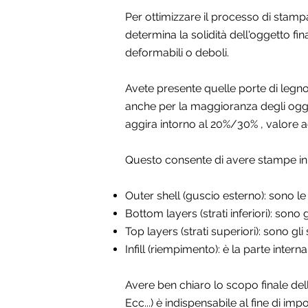
Per ottimizzare il processo di stampa 
determina la solidità dell'oggetto fina
deformabili o deboli.
Avete presente quelle porte di legno
anche per la maggioranza degli ogget
aggira intorno al 20%/30% , valore
Questo consente di avere stampe in b
Outer shell (guscio esterno): sono le
Bottom layers (strati inferiori): sono 
Top layers (strati superiori): sono gl
Infill (riempimento): è la parte inter
Avere ben chiaro lo scopo finale del
Ecc...) è indispensabile al fine di im