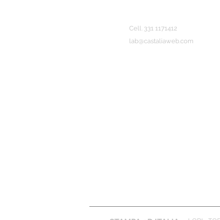
Cell.
331 11714
12
lab@castaliaweb.com