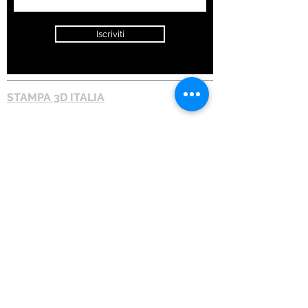
Iscriviti
STAMPA 3D ITALIA
STAMPA 3D
Stampa 3d FDM
Stampa 3d MJF
Stampa 3d Resina
Stampa 3d Gomma
Stampa 3d Metallo
Materiali Stampa 3d FDM
Materiali Stampa 3d MJF
Materiali Stampa 3d Resina
INFORMAZIONI