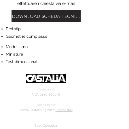
effettuare richiesta via e-mail
DOWNLOAD SCHEDA TECNICA
Prototipi
Geometrie complesse
Modellismo
Miniature
Test dimensionali
Castalia s.r.l.
P.IVA:
01359860036
Sede Legale:
Piazza Castello, 19 20121
Milano (MI)
Sede Operativa: