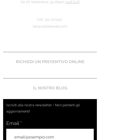
Via XX Settembre, 39 26900
Lodi (LO
)
Cell.
331 11714
12
lab@castaliaweb.com
RICHIEDI UN PREVENTIVO ONLINE
IL NOSTRO BLOG
Iscriviti alla nostra newsletter • Non perderti gli
aggiornamenti!
Email