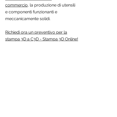
commercio,
la produzione di utensili
e componenti funzionanti e
meccanicamente solidi.
Richiedi ora un preventivo per la
stampa 3D a C3D - Stampa 3D Online!
Spediamo rapidamente in tutta Italia
Pagamenti sicuri online con carta di
credito
Preventivo online