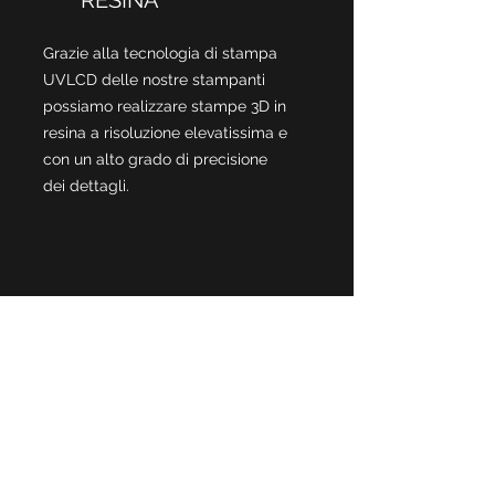
RESINA
Grazie alla tecnologia di stampa
UVLCD delle nostre stampanti
possiamo realizzare stampe 3D in
resina a risoluzione elevatissima e
con un alto grado di precisione
dei dettagli.