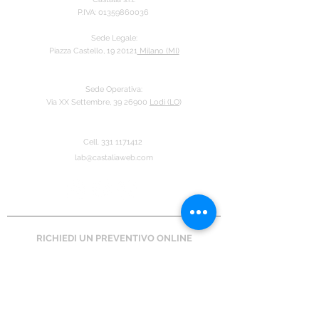
P.IVA:
01359860036
Sede Legale:
Piazza Castello, 19 20121
Milano (MI)
Sede Operativa:
Via XX Settembre, 39 26900
Lodi (LO
)
Cell.
331 11714
12
lab@castaliaweb.com
RICHIEDI UN PREVENTIVO ONLINE
IL NOSTRO BLOG